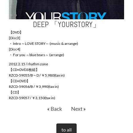
DEEP 「YOURSTORY」
【DVD】
[Disc3]
・ Intro ～LOVE STORY～ (music & arrange)
[Disc4]
・ For you ～blue tears～ (arrange)
2012.2.15 / rhythm zone
【CD+DVD3枚組】
RZCD-59055/B～D / ￥5,980(tax in)
【CD+DVD】
RZCD-59056/B / ￥3,990(tax in)
【CD】
RZCD-59057 / ￥3,150(tax in)
«
Back
Next
»
to all