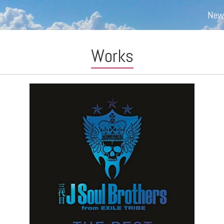
New
Works