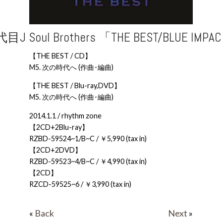
目J Soul Brothers 「THE BEST/BLUE IMPA
【THE BEST / CD】
M5. 次の時代へ (作曲･編曲)
【THE BEST / Blu-ray,DVD】
M5. 次の時代へ (作曲･編曲)
2014.1.1 / rhythm zone
【2CD+2Blu-ray】
RZBD-59524~1/B~C / ￥5,990 (tax in)
【2CD+2DVD】
RZBD-59523~4/B~C / ￥4,990 (tax in)
【2CD】
RZCD-59525~6 / ￥3,990 (tax in)
«
Back
Next
»