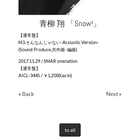
青柳 翔 「Snow!」
【通常盤】
M3.そんなんじゃない-Acoustic Version-
(Sound Produce,共作曲･編曲)
2017.11.29 / SMAR onenation
【通常盤】
AICL-3445 / ￥1,200(tax in)
«
Back
Next
»
to all