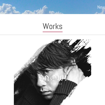
New
Works