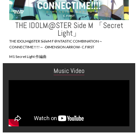
THE IDOLM@STER Side M 「Secret
Light」
THE IDOLM@STER SideM F＠NTASTIC COMBINATION～
CONNECTIME!!!!～ -DIMENSION ARROW- C.FIRST
M1 Secret Light 作編曲
Music Video