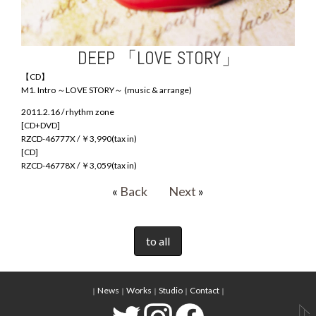
DEEP 「LOVE STORY」
【CD】
M1. Intro ～LOVE STORY～ (music & arrange)
2011.2.16 / rhythm zone
[CD+DVD]
RZCD-46777X / ￥3,990(tax in)
[CD]
RZCD-46778X / ￥3,059(tax in)
«
Back
Next
»
to all
News
Works
Studio
Contact
｜
｜
｜
｜
｜