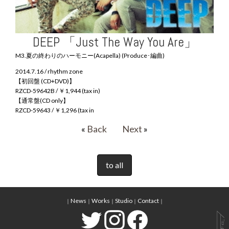
DEEP 「Just The Way You Are」
M3.夏の終わりのハーモニー(Acapella) (Produce･編曲)
2014.7.16 / rhythm zone
【初回盤 (CD+DVD)】
RZCD-59642B / ￥1,944 (tax in)
【通常盤(CD only】
RZCD-59643 / ￥1,296 (tax in
«
Back
Next
»
to all
News
Works
Studio
Contact
｜
｜
｜
｜
｜