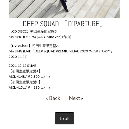
DEEP SQUAD 「D’PARTURE」
【CD:DISC2】初回生産限定盤B
M5.SING (DEEP SQUAD Piano ver.) (作曲)
【DVD:Disc1】初回生産限定盤A
M6.SING (LIVE「DEEP SQUAD PREMIUM LIVE 2020 “NEW STORY”」
2020.11.21)
2021.12.15 SMAR
【初回生産限定盤A】
AICL-4148 / ￥5,390(tax in)
【初回生産限定盤B】
AICL-4151 / ￥4,180(tax in)
«
Back
Next
»
to all