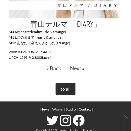
青山テルマ 「DIARY」
M4.My dear friend(music & arrange)
M11.このままで(music & arrange)
M12.あなたに会えてよかった(arrange)
2008.03.26 / UNIVERSAL J /
UPCH-1593 ￥2,800(tax in)
«
Back
Next
»
to all
News
Works
Studio
Contact
｜
｜
｜
｜
｜
Copyright © 2022 harumelo All Rights Reserved.