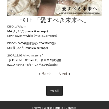
EXILE 「愛すべき未来へ」
DISC-1 / Album
M4.優しい光 (music & arrange)
M9.Heavenly White (music & arrange)
DISC-2 / DVD (初回限定 / CD+2DVD盤)
M4.優しい光 (music & arrange)
2009.12.02 / rhythm zone /
［CD+2DVD+X’masCD］ 初回生産限定盤
RZCD-46445～6/B～C / ￥5,980(tax in)
«
Back
Next
»
to all
News
Works
Studio
Contact
｜
｜
｜
｜
｜