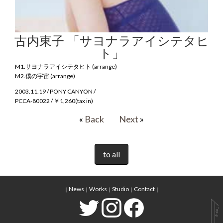
古内東子 「サヨナラアイシテタヒ
ト」
M1.サヨナラアイシテタヒト (arrange)
M2.僕の宇宙 (arrange)
2003.11.19 / PONY CANYON /
PCCA-80022 / ￥1,260(tax in)
«
Back
Next
»
to all
News
Works
Studio
Contact
｜
｜
｜
｜
｜